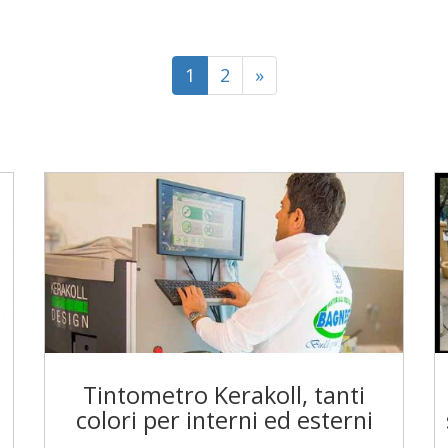
1
2
»
n
Tintometro Kerakoll, tanti
colori per interni ed esterni