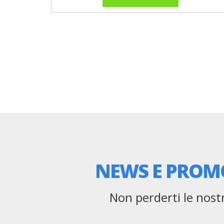
NEWS E PROM
akoll,
N
mica
pr
fe e
v
Non perderti le nost
Pub