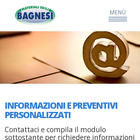
Toggle
MENÙ
Navigat
Home
Chi
siamo
Prodotti
Servizi
INFORMAZIONI E PREVENTIVI
Novità
e
PERSONALIZZATI
promozioni
Contattaci e compila il modulo
Dove
siamo
sottostante per richiedere informazioni