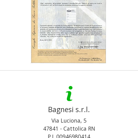
Bagnesi s.r.l.
Via Luciona, 5
47841
-
Cattolica
RN
P.I. 00946980414