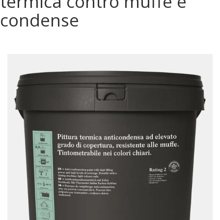
termica contro muffe e
condense
Contatti