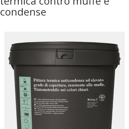
termica contro muffe e
condense
Contatti